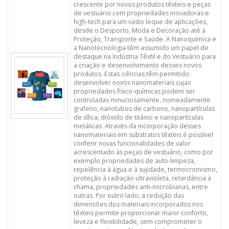
crescente por novos produtos têxteis e peças
de vestuário com propriedades inovadoras e
high-tech para um vasto leque de aplicações,
desde o Desporto, Moda e Decoração até à
Proteção, Transporte e Saúde. A Nanoquímica e
a Nanotecnologia têm assumido um papel de
destaque na Indústria Têxtil e do Vestuário para
a criação e desenvolvimento desses novos
produtos. Estas ciências têm permitido
desenvolver novos nanomateriais cujas
propriedades físico-químicas podem ser
controladas minuciosamente, nomeadamente
grafeno, nanotubos de carbono, nanopartículas
de sílica, dióxido de titânio e nanopartículas
metálicas. Através da incorporação desses
nanomateriais em substratos têxteis é possível
conferir novas funcionalidades de valor
acrescentado às peças de vestuário, como por
exemplo propriedades de auto-limpeza,
repelência à água e à sujidade, termocromismo,
proteção à radiação ultravioleta, retardância à
chama, propriedades anti-microbianas, entre
outras. Por outro lado, a redução das
dimensões dos materiais incorporados nos
têxteis permite proporcionar maior conforto,
leveza e flexibilidade, sem comprometer o