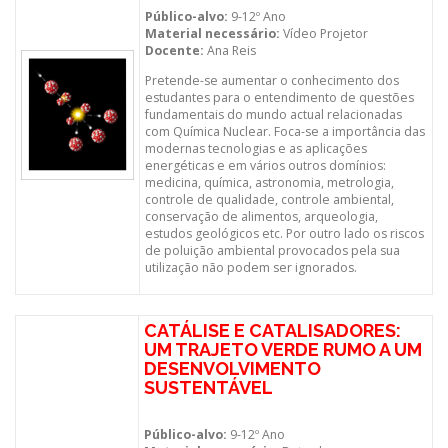
Público-alvo:
9-12º Ano
Material necessário:
Vídeo Projetor
Docente:
Ana Reis
Pretende-se aumentar o conhecimento dos
estudantes para o entendimento de questões
fundamentais do mundo actual relacionadas
com Química Nuclear. Foca-se a importância das
modernas tecnologias e as aplicações
energéticas e em vários outros domínios:
medicina, química, astronomia, metrologia,
controle de qualidade, controle ambiental,
conservação de alimentos, arqueologia,
estudos geológicos etc. Por outro lado os riscos
de poluição ambiental provocados pela sua
utilização não podem ser ignorados.
CATÁLISE E CATALISADORES:
UM TRAJETO VERDE RUMO A UM
DESENVOLVIMENTO
SUSTENTÁVEL
Público-alvo:
9-12º Ano