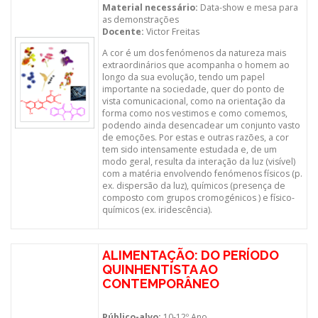
Material necessário:
Data-show e mesa para
as demonstrações
Docente:
Victor Freitas
A cor é um dos fenómenos da natureza mais
extraordinários que acompanha o homem ao
longo da sua evolução, tendo um papel
importante na sociedade, quer do ponto de
vista comunicacional, como na orientação da
forma como nos vestimos e como comemos,
podendo ainda desencadear um conjunto vasto
de emoções. Por estas e outras razões, a cor
tem sido intensamente estudada e, de um
modo geral, resulta da interação da luz (visível)
com a matéria envolvendo fenómenos físicos (p.
ex. dispersão da luz), químicos (presença de
composto com grupos cromogénicos ) e físico-
químicos (ex. iridescência).
ALIMENTAÇÃO: DO PERÍODO
QUINHENTISTA AO
CONTEMPORÂNEO
Público-alvo:
10-12º Ano