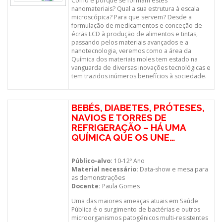
Como e porque se formam estes
nanomateriais? Qual a sua estrutura à escala
microscópica? Para que servem? Desde a
formulação de medicamentos e conceção de
écrãs LCD à produção de alimentos e tintas,
passando pelos materiais avançados e a
nanotecnologia, veremos como a área da
Química dos materiais moles tem estado na
vanguarda de diversas inovações tecnológicas e
tem trazidos inúmeros benefícios à sociedade.
BEBÉS, DIABETES, PRÓTESES,
NAVIOS E TORRES DE
REFRIGERAÇÃO – HÁ UMA
QUÍMICA QUE OS UNE…
Público-alvo:
10-12º Ano
Material necessário:
Data-show e mesa para
as demonstrações
Docente:
Paula Gomes
Uma das maiores ameaças atuais em Saúde
Pública é o surgimento de bactérias e outros
microorganismos patogénicos multi-resistentes