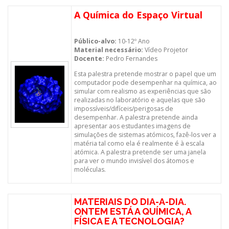
A Química do Espaço Virtual
Público-alvo:
10-12º Ano
Material necessário:
Vídeo Projetor
Docente:
Pedro Fernandes
Esta palestra pretende mostrar o papel que um
computador pode desempenhar na química, ao
simular com realismo as experiências que são
realizadas no laboratório e aquelas que são
impossíveis/difíceis/perigosas de
desempenhar. A palestra pretende ainda
apresentar aos estudantes imagens de
simulações de sistemas atómicos, fazê-los ver a
matéria tal como ela é realmente é à escala
atómica. A palestra pretende ser uma janela
para ver o mundo invisível dos átomos e
moléculas.
MATERIAIS DO DIA-A-DIA.
ONTEM ESTÁ A QUÍMICA, A
FÍSICA E A TECNOLOGIA?