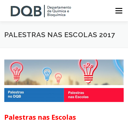
Saltar
para
Menu
conteúdo
O DQB
ENSINO
EVENTOS
INVESTIGAÇÃO
PALESTRAS NAS ESCOLAS 2017
SERVIÇOS
NOTÍCIAS
CONTACTOS
Palestras nas Escolas