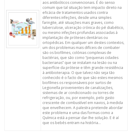
aos antibióticos convencionais. É do senso
comum que tal situação tem impacto direto na
eficácia de tratamentos usados contra
diferentes infeções, desde uma simples
faringite, até situações mais graves, como
tuberculose, ulceração crónica do pé diabético,
ou mesmo infeções profundas associadas à
implantação de próteses dentárias ou
ortopédicas. Em qualquer um destes contextos,
um dos problemas mais difíceis de combater
são os biofilmes, colónias complexas de
bactérias, que são como “pequenas cidades
bacterianas” que se instalam na lesão ou na
superfície da prótese e têm grande resistência
à antibioterapia. O que talvez não seja tão
conhecido é o facto de que são estes mesmos
biofilmes os responsáveis por surtos de
Legionella provenientes de canalizações,
sistemas de ar condicionado ou torres de
refrigeração, ou, por exemplo, pelo gasto
crescente de combustível em navios, à medida
que envelhecem. A palestra pretende abordar
este problema e uma das formas como a
Química está a pensar dar-lhe solução. E é aí
que os bebés entram na história…