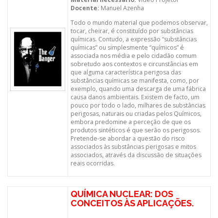
Docente:
Manuel Azenha
Todo o mundo material que podemos observar,
tocar, cheirar, é constituído por substâncias
químicas. Contudo, a expressão “substâncias
químicas” ou simplesmente “químicos” é
associada nos média e pelo cidadão comum
sobretudo aos contextos e circunstâncias em
que alguma característica perigosa das
substâncias químicas se manifesta, como, por
exemplo, quando uma descarga de uma fábrica
causa danos ambientais. Existem de facto, um
pouco por todo o lado, milhares de substâncias
perigosas, naturais ou criadas pelos Químicos,
embora predomine a perceção de que os
produtos sintéticos é que serão os perigosos.
Pretende-se abordar a questão do risco
associados às substâncias perigosas e mitos
associados, através da discussão de situações
reais ocorridas.
QUÍMICA NUCLEAR: DOS
CONCEITOS ÀS APLICAÇÕES.