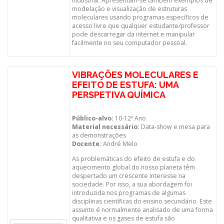
industrial. Apresentam-se também exemplos de
modelação e visualização de estruturas
moleculares usando programas específicos de
acesso livre que qualquer estudante/professor
pode descarregar da internet e manipular
facilmente no seu computador pessoal.
VIBRAÇÕES MOLECULARES E
EFEITO DE ESTUFA: UMA
PERSPETIVA QUÍMICA
Público-alvo:
10-12º Ano
Material necessário:
Data-show e mesa para
as demonstrações
Docente:
André Melo
As problemáticas do efeito de estufa e do
aquecimento global do nosso planeta têm
despertado um crescente interesse na
sociedade. Por isso, a sua abordagem foi
introduzida nos programas de algumas
disciplinas científicas do ensino secundário. Este
assunto é normalmente analisado de uma forma
qualitativa e os gases de estufa são