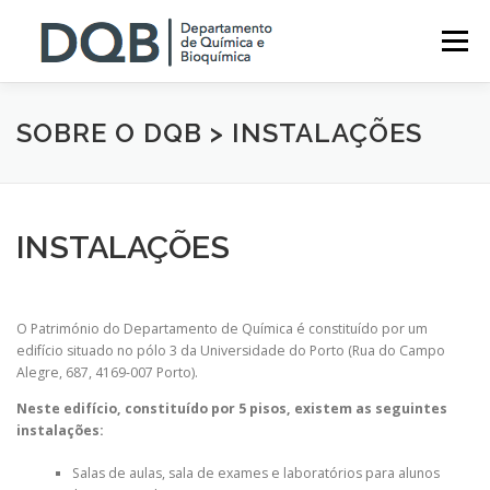
Saltar
para
Menu
conteúdo
O DQB
ENSINO
EVENTOS
INVESTIGAÇÃO
SOBRE O DQB > INSTALAÇÕES
SERVIÇOS
NOTÍCIAS
CONTACTOS
INSTALAÇÕES
O Património do Departamento de Química é constituído por um
edifício situado no pólo 3 da Universidade do Porto (Rua do Campo
Alegre, 687, 4169-007 Porto).
Neste edifício, constituído por 5 pisos, existem as seguintes
instalações:
Salas de aulas, sala de exames e laboratórios para alunos