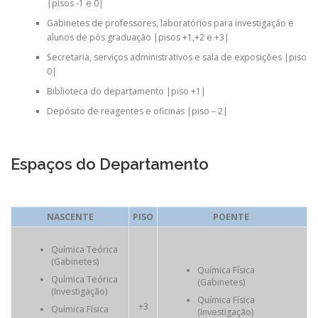
|pisos -1 e 0|
Gabinetes de professores, laboratórios para investigação e
alunos de pós graduação |pisos +1,+2 e +3|
Secretaria, serviços administrativos e sala de exposições |piso
0|
Biblioteca do departamento |piso +1|
Depósito de reagentes e oficinas |piso – 2|
Espaços do Departamento
NASCENTE
PISO
POENTE
Química Teórica
(Gabinetes)
Química Física
Química Teórica
(Gabinetes)
(Investigação)
Química Física
+3
Química Física
(Investigação)