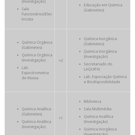
(Investigação)
Educação em Química
Sala
(Gabinetes)
Funcionários/Elec
tricista
Química Inorgânica
Química Orgânica
(Gabinetes)
(Gabinetes)
Química Inorgânica
Química Orgânica
(Investigação)
(Investigação)
+2
Secretariado do
Lab.
LAQUIPAI
Espectrometria
Lab. Especiação Química
de Massa
e Biodisponibilidade
Biblioteca
Química Analítica
Sala Multimédia
(Gabinetes)
Química Analítica
+1
Química Analítica
(Investigação)
(Investigação)
Química Inorgânica
(Investigação)