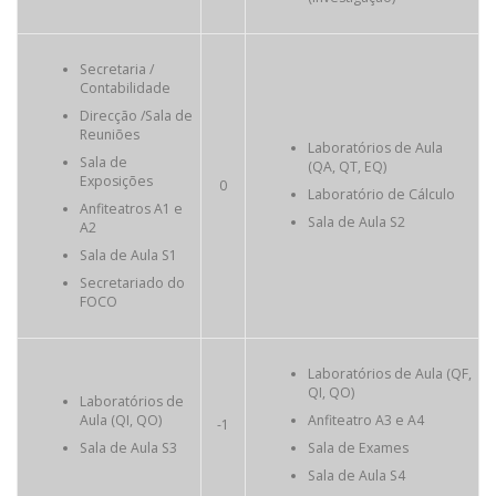
Secretaria /
Contabilidade
Direcção /Sala de
Reuniões
Laboratórios de Aula
Sala de
(QA, QT, EQ)
Exposições
0
Laboratório de Cálculo
Anfiteatros A1 e
Sala de Aula S2
A2
Sala de Aula S1
Secretariado do
FOCO
Laboratórios de Aula (QF,
QI, QO)
Laboratórios de
Aula (QI, QO)
Anfiteatro A3 e A4
-1
Sala de Aula S3
Sala de Exames
Sala de Aula S4