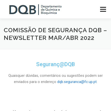
Menu
O DQB
ENSINO
EVENTOS
INVESTIGAÇÃO
COMISSÃO DE SEGURANÇA DQB –
NEWSLETTER MAR/ABR 2022
SERVIÇOS
NOTÍCIAS
CONTACTOS
Seguranç@DQB
Quaisquer dúvidas, comentários ou sugestões podem ser
enviados para o endereço
dqb.seguranca@fc.up.pt
.