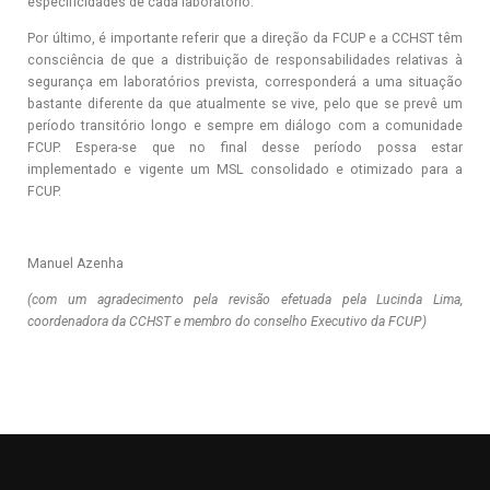
especificidades de cada laboratório.
Por último, é importante referir que a direção da FCUP e a CCHST têm
consciência de que a distribuição de responsabilidades relativas à
segurança em laboratórios prevista, corresponderá a uma situação
bastante diferente da que atualmente se vive, pelo que se prevê um
período transitório longo e sempre em diálogo com a comunidade
FCUP. Espera-se que no final desse período possa estar
implementado e vigente um MSL consolidado e otimizado para a
FCUP.
Manuel Azenha
(com um agradecimento pela revisão efetuada pela Lucinda Lima,
coordenadora da CCHST e membro do conselho Executivo da FCUP)